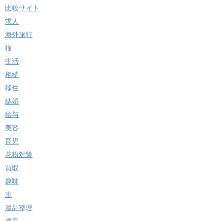
比較サイト
求人
海外旅行
猫
生活
相続
移住
結婚
給与
美容
育児
花粉対策
買取
趣味
車
遺品整理