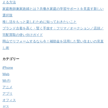
える方法
家庭教師兼家政婦とは？共働き家庭の学習サポートを見直す新しい
選択肢
推し活をもっと楽しむために知っておきたいこと
ブランド古着を高く・賢く手放す：フリマ／オークション／店頭／
宅配買取の使い分けガイド
岡山でリフォームするなら今！補助金を活用した賢い住まいの見直
し術
カテゴリー
iPhone
Web
Wi-Fi
アニメ
アプリ
オフィス
ガス