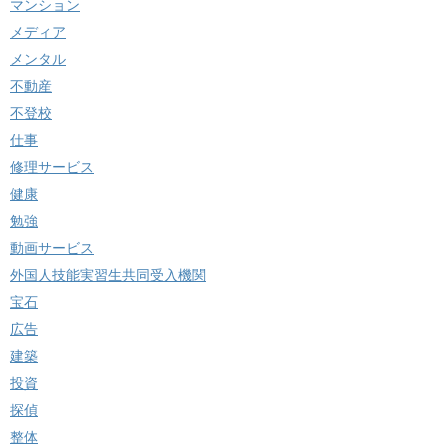
マンション
メディア
メンタル
不動産
不登校
仕事
修理サービス
健康
勉強
動画サービス
外国人技能実習生共同受入機関
宝石
広告
建築
投資
探偵
整体