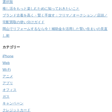
選択肢
推し活をもっと楽しむために知っておきたいこと
ブランド古着を高く・賢く手放す：フリマ／オークション／店頭／
宅配買取の使い分けガイド
岡山でリフォームするなら今！補助金を活用した賢い住まいの見直
し術
カテゴリー
iPhone
Web
Wi-Fi
アニメ
アプリ
オフィス
ガス
キャンペーン
クレジットカード