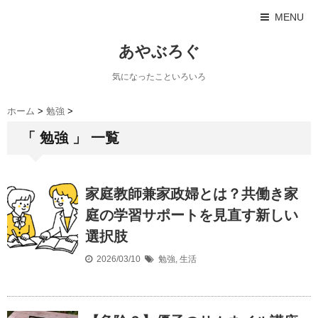
MENU
あやぶろぐ
気になったこといろいろ
ホーム
>
勉強
>
「 勉強 」 一覧
家庭教師兼家政婦とは？共働き家
庭の学習サポートを見直す新しい
選択肢
2026/03/10
勉強
,
生活