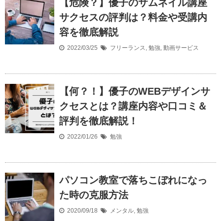
【危険？】優子のサムネイル講座
サクセスの評判は？料金や受講内
容を徹底解説
2022/03/25
フリーランス
,
勉強
,
動画サービス
【何？！】優子のWEBデザインサ
クセスとは？講座内容や口コミ＆
評判を徹底解説！
2022/01/26
勉強
パソコン教室で落ちこぼれになっ
た時の克服方法
2020/09/18
メンタル
,
勉強