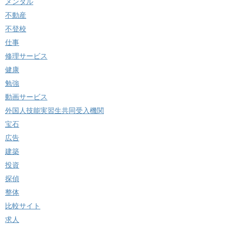
メンタル
不動産
不登校
仕事
修理サービス
健康
勉強
動画サービス
外国人技能実習生共同受入機関
宝石
広告
建築
投資
探偵
整体
比較サイト
求人