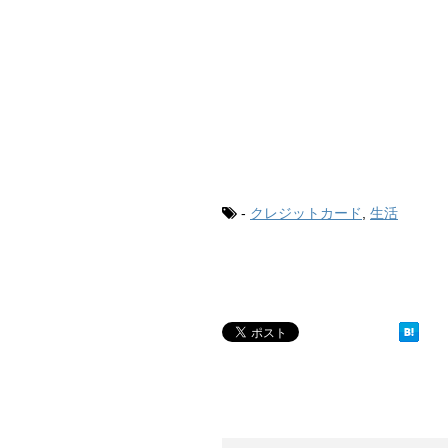
o
k
-
クレジットカード
,
生活