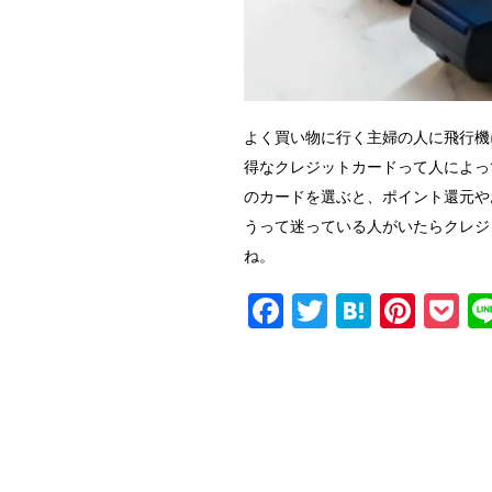
よく買い物に行く主婦の人に飛行機
得なクレジットカードって人によっ
のカードを選ぶと、ポイント還元や
うって迷っている人がいたらクレジ
ね。
F
T
H
Pi
P
a
wi
at
nt
o
c
tt
e
er
c
e
er
n
e
et
b
a
st
o