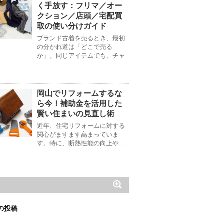
く手放す：フリマ／オー
クション／店頭／宅配買
取の使い分けガイド
ブランド古着を売るとき、最初
の分かれ道は「どこで売る
か」。同じアイテムでも、チャ
…
岡山でリフォームするな
ら今！補助金を活用した
賢い住まいの見直し術
近年、住宅リフォームに対する
関心がますます高まっていま
す。特に、断熱性能の向上や …
の投稿