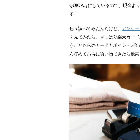
o
QUICPayにしているので、現金
o
す！
k
色々調べてみたんだけど、
アンケー
を見てみたら、やっぱり楽天カード
う。どちらのカードもポイント○倍
ん貯めてお得に買い物できたら最高