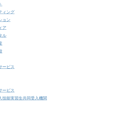
ト
ティング
ション
ィア
タル
産
校
サービス
サービス
人技能実習生共同受入機関