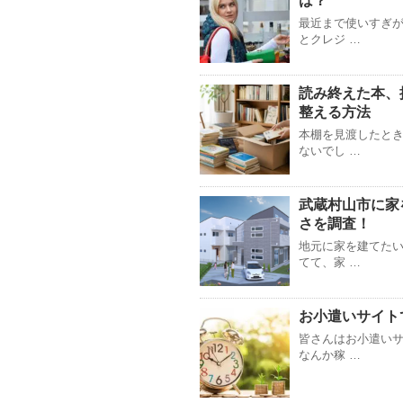
は？
最近まで使いすぎ
とクレジ …
読み終えた本、
整える方法
本棚を見渡したと
ないでし …
武蔵村山市に家
さを調査！
地元に家を建てたい
てて、家 …
お小遣いサイト
皆さんはお小遣いサ
なんか稼 …