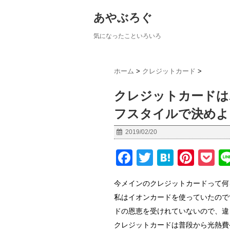
あやぶろぐ
気になったこといろいろ
ホーム
>
クレジットカード
>
クレジットカードは
フスタイルで決めよ
2019/02/20
F
T
H
Pi
P
a
wi
at
nt
o
今メインのクレジットカードって何
c
tt
e
er
c
私はイオンカードを使っていたので
e
er
n
e
et
ドの恩恵を受けれていないので、違
b
a
st
クレジットカードは普段から光熱費