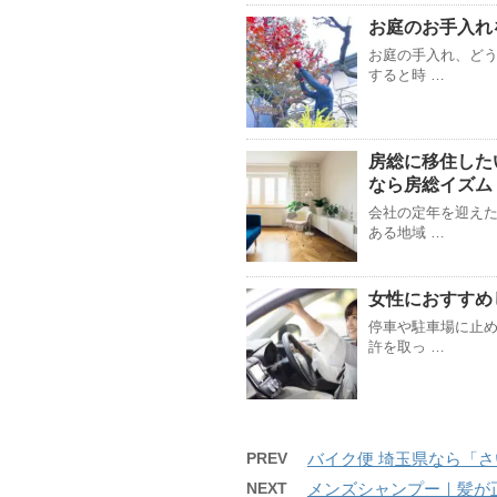
お庭のお手入れ
お庭の手入れ、どう
すると時 …
房総に移住した
なら房総イズム
会社の定年を迎え
ある地域 …
女性におすすめ
停車や駐車場に止め
許を取っ …
PREV
バイク便 埼玉県なら「
NEXT
メンズシャンプー｜髪が