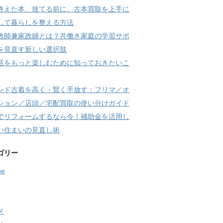
終えた本、捨てる前に。古本買取を上手に
して暮らしを整える方法
教師兼家政婦とは？共働き家庭の学習サポ
を見直す新しい選択肢
活をもっと楽しむために知っておきたいこ
ンド古着を高く・賢く手放す：フリマ／オ
ション／店頭／宅配買取の使い分けガイド
でリフォームするなら今！補助金を活用し
い住まいの見直し術
ゴリー
ne
メ