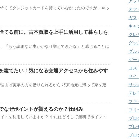
アプ
が怖くてクレジットカードを持っていなかったのですが、やっ
オフ
ガス
キャ
捨てる前に。古本買取を上手に活用して暮らしを
クレ
グッ
き、「もう読まない本がかなり増えてきたな」と感じることは
グル
ゲー
コス
を建てたい！気になる交通アクセスから住みやす
サイ
サッ
理由は実家の力を借りられるから 将来地元に帰って家を建
テレ
ファ
でなぜポイントが貰えるのか？仕組み
フリ
イトを利用していますか？ 中にはどうして無料でポイント
ブロ
プレ
プロ