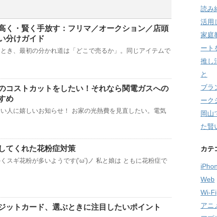
読み
活用
高く・賢く手放す：フリマ／オークション／店頭
家庭
い分けガイド
ート
るとき、最初の分かれ道は「どこで売るか」。同じアイテムで
推し
と
ブラ
のコストカットをしたい！それなら関電ガスへの
すめ
ーク
い人に嬉しいお知らせ！ お家の光熱費を見直したい。電気
岡山
た賢
してくれた花粉症対策
カテ
スギ花粉が多いようです(‘ω’)ノ 私と娘は ともに花粉症で
iPho
Web
Wi-Fi
アニ
ジットカード、選ぶときに注目したいポイント