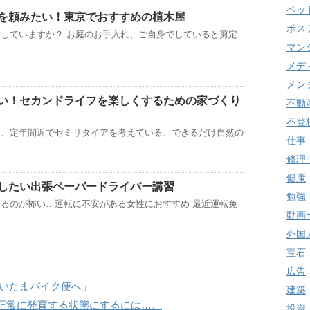
ペッ
を頼みたい！東京でおすすめの植木屋
ポス
していますか？ お庭のお手入れ、ご自身でしていると剪定
マン
メデ
メン
い！セカンドライフを楽しくするための家づくり
不動
不登
た、定年間近でセミリタイアを考えている、できるだけ自然の
仕事
修理
健康
したい出張ペーパードライバー講習
勉強
るのが怖い…運転に不安がある女性におすすめ 最近運転免
動画
外国
宝石
広告
さいたまバイク便へ」
建築
正常に発育する状態にするには…。
投資