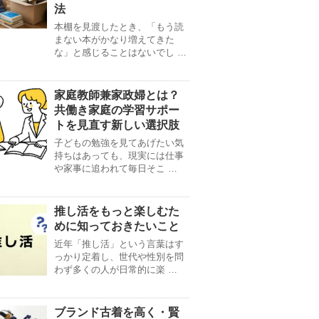
法
本棚を見渡したとき、「もう読
まない本がかなり増えてきた
な」と感じることはないでし …
家庭教師兼家政婦とは？
共働き家庭の学習サポー
トを見直す新しい選択肢
子どもの勉強を見てあげたい気
持ちはあっても、現実には仕事
や家事に追われて毎日そこ …
推し活をもっと楽しむた
めに知っておきたいこと
近年「推し活」という言葉はす
っかり定着し、世代や性別を問
わず多くの人が日常的に楽 …
ブランド古着を高く・賢