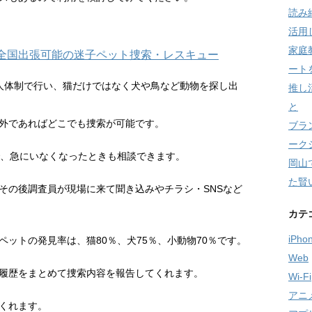
読み
活用
家庭
本全国出張可能の迷子ペット捜索・レスキュー
ート
人体制で行い、猫だけではなく犬や鳥など動物を探し出
推し
と
外であればどこでも捜索が可能です。
ブラ
ーク
で、急にいなくなったときも相談できます。
岡山
た賢
その後調査員が現場に来て聞き込みやチラシ・SNSなど
カテ
iPho
ットの発見率は、猫80％、犬75％、小動物70％です。
Web
履歴をまとめて捜索内容を報告してくれます。
Wi-Fi
アニ
くれます。