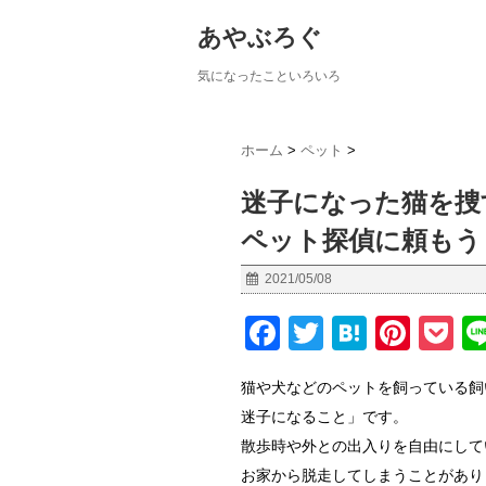
あやぶろぐ
気になったこといろいろ
ホーム
>
ペット
>
迷子になった猫を捜
ペット探偵に頼もう
2021/05/08
F
T
H
Pi
P
a
wi
at
nt
o
猫や犬などのペットを飼っている飼
c
tt
e
er
c
迷子になること」です。
e
er
n
e
et
散歩時や外との出入りを自由にして
b
a
st
お家から脱走してしまうことがあり