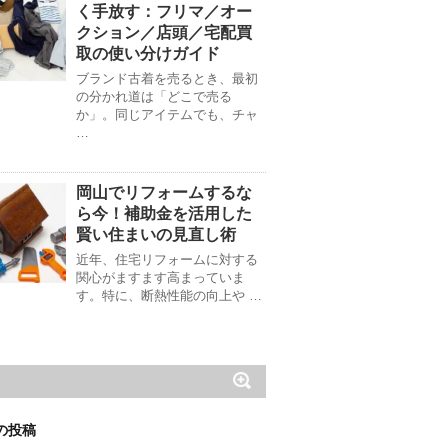
く手放す：フリマ／オー
クション／店頭／宅配買
取の使い分けガイド
ブランド古着を売るとき、最初
の分かれ道は「どこで売る
か」。同じアイテムでも、チャ
…
岡山でリフォームするな
ら今！補助金を活用した
賢い住まいの見直し術
近年、住宅リフォームに対する
関心がますます高まっていま
す。特に、断熱性能の向上や …
の投稿