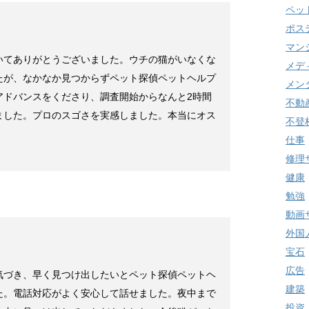
ペッ
ポス
マン
いてありがとうございました。ウチの猫がいなくな
メデ
たが、なかなか見つからずペット探偵ペットヘルプ
メン
アドバンスをくださり、調査開始からなんと2時間
不動
ました。プロのスゴさを実感しました。本当にオス
不登
仕事
修理
健康
勉強
動画
外国
宝石
広告
気づき、早く見つけ出したいとペット探偵ペットヘ
建築
た。電話対応がよく安心して話せました。夜中まで
投資