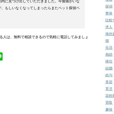
の内に見つけ出していただきました。今後猫がいな
探偵
が、もしいなくなってしまったらまたペット探偵ペ
整体
比較
求人
海外
る人は、無料で相談できるので気軽に電話してみましょ
猫
生活
Li
相続
移住
n
結婚
k
e
給与
美容
育児
花粉
買取
趣味