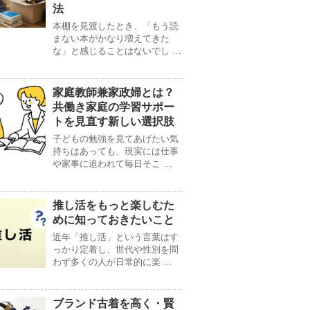
法
本棚を見渡したとき、「もう読
まない本がかなり増えてきた
な」と感じることはないでし …
家庭教師兼家政婦とは？
共働き家庭の学習サポー
トを見直す新しい選択肢
子どもの勉強を見てあげたい気
持ちはあっても、現実には仕事
や家事に追われて毎日そこ …
推し活をもっと楽しむた
めに知っておきたいこと
近年「推し活」という言葉はす
っかり定着し、世代や性別を問
わず多くの人が日常的に楽 …
ブランド古着を高く・賢