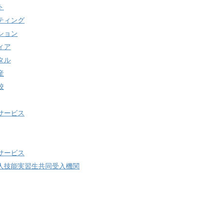
ト
ティング
ション
ィア
タル
産
校
サービス
サービス
人技能実習生共同受入機関