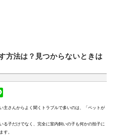
す方法は？見つからないときは
Li
n
い主さんからよく聞くトラブルで多いのは、「ペットが
k
e
いる子だけでなく、完全に室内飼いの子も何かの拍子に
ます。