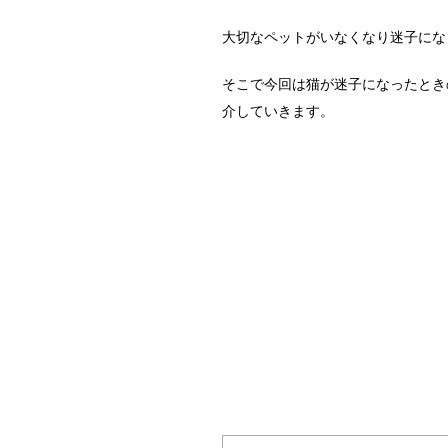
o
大切なペットがいなくなり迷子にな
o
k
そこで今回は猫が迷子になったとき
介していきます。