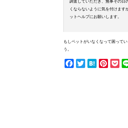
調査していただき、無事その日
くならないように気を付けます
ットヘルプにお願いします。
もしペットがいなくなって困ってい
う。
F
T
H
Pi
P
a
wi
at
nt
o
c
tt
e
er
c
e
er
n
e
et
b
a
st
o
o
k