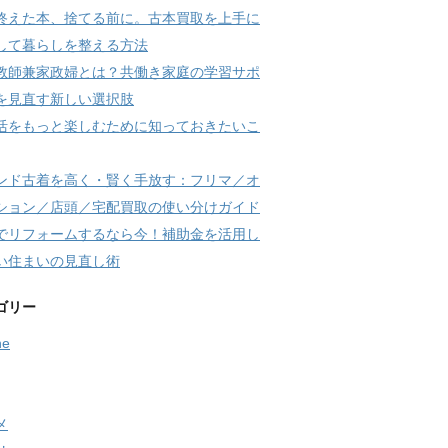
終えた本、捨てる前に。古本買取を上手に
して暮らしを整える方法
教師兼家政婦とは？共働き家庭の学習サポ
を見直す新しい選択肢
活をもっと楽しむために知っておきたいこ
ンド古着を高く・賢く手放す：フリマ／オ
ション／店頭／宅配買取の使い分けガイド
でリフォームするなら今！補助金を活用し
い住まいの見直し術
ゴリー
ne
メ