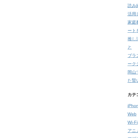
読み
活用
家庭
ート
推し
と
ブラ
ーク
岡山
た賢
カテ
iPho
Web
Wi-Fi
アニ