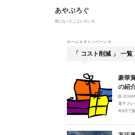
あやぶろぐ
気になったこといろいろ
ホーム
>
キャンペーン
>
「 コスト削減 」 一覧
豪華
の紹
2019/0
電子ブレ
年9月で