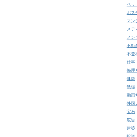
ペッ
ポス
マン
メデ
メン
不動
不登
仕事
修理
健康
勉強
動画
外国
宝石
広告
建築
投資