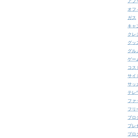
アプ
オフ
ガス
キャ
クレ
グッ
グル
ゲー
コス
サイ
サッ
テレ
ファ
フリ
ブロ
プレ
プロ