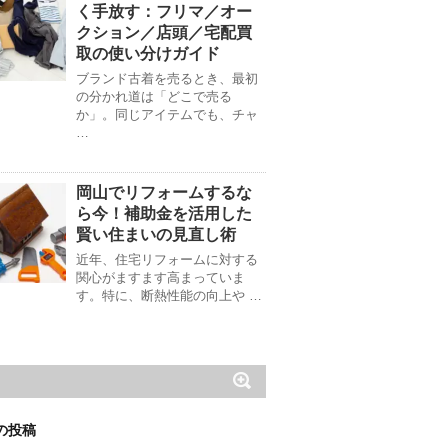
く手放す：フリマ／オー
クション／店頭／宅配買
取の使い分けガイド
ブランド古着を売るとき、最初
の分かれ道は「どこで売る
か」。同じアイテムでも、チャ
…
岡山でリフォームするな
ら今！補助金を活用した
賢い住まいの見直し術
近年、住宅リフォームに対する
関心がますます高まっていま
す。特に、断熱性能の向上や …
の投稿