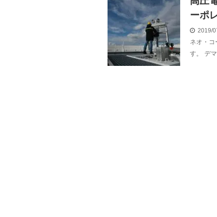
高圧
ーポ
2019/0
ネオ・コ
す。 デ