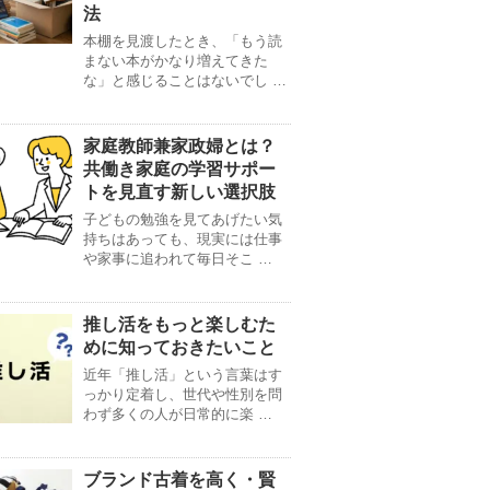
法
本棚を見渡したとき、「もう読
まない本がかなり増えてきた
な」と感じることはないでし …
家庭教師兼家政婦とは？
共働き家庭の学習サポー
トを見直す新しい選択肢
子どもの勉強を見てあげたい気
持ちはあっても、現実には仕事
や家事に追われて毎日そこ …
推し活をもっと楽しむた
めに知っておきたいこと
近年「推し活」という言葉はす
っかり定着し、世代や性別を問
わず多くの人が日常的に楽 …
ブランド古着を高く・賢