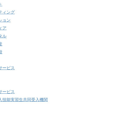
ト
ティング
ション
ィア
タル
産
校
サービス
サービス
人技能実習生共同受入機関