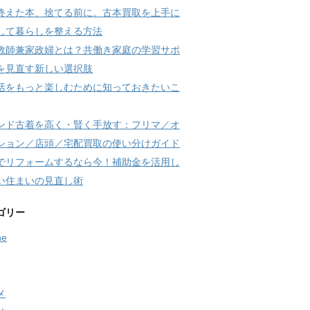
終えた本、捨てる前に。古本買取を上手に
して暮らしを整える方法
教師兼家政婦とは？共働き家庭の学習サポ
を見直す新しい選択肢
活をもっと楽しむために知っておきたいこ
ンド古着を高く・賢く手放す：フリマ／オ
ション／店頭／宅配買取の使い分けガイド
でリフォームするなら今！補助金を活用し
い住まいの見直し術
ゴリー
ne
メ