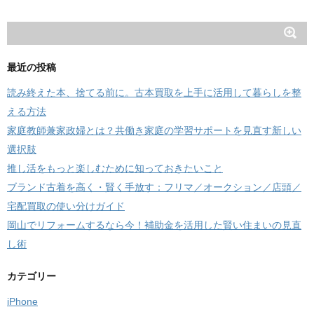
最近の投稿
読み終えた本、捨てる前に。古本買取を上手に活用して暮らしを整
える方法
家庭教師兼家政婦とは？共働き家庭の学習サポートを見直す新しい
選択肢
推し活をもっと楽しむために知っておきたいこと
ブランド古着を高く・賢く手放す：フリマ／オークション／店頭／
宅配買取の使い分けガイド
岡山でリフォームするなら今！補助金を活用した賢い住まいの見直
し術
カテゴリー
iPhone