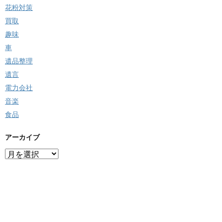
花粉対策
買取
趣味
車
遺品整理
遺言
電力会社
音楽
食品
アーカイブ
ア
ー
カ
イ
ブ