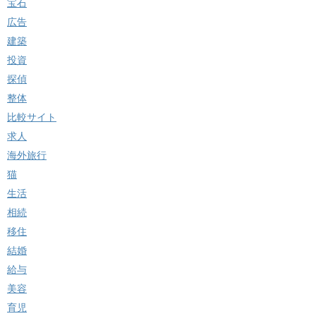
宝石
広告
建築
投資
探偵
整体
比較サイト
求人
海外旅行
猫
生活
相続
移住
結婚
給与
美容
育児