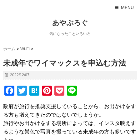
MENU
あやぶろぐ
気になったこといろいろ
ホーム
>
Wi-Fi
>
未成年でワイマックスを申込む方法
2022/12/07
F
T
H
Pi
P
Li
a
wi
at
nt
o
n
政府が旅行を推奨支援していることから、お出かけをす
c
tt
e
er
ck
e
る方も増えてきたのではないでしょうか。
e
er
n
e
et
旅行やお出かけをする場所によっては、インスタ映えす
b
a
st
るような景色で写真を撮っている未成年の方も多いです