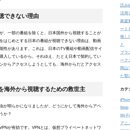
読み
活用
聴できない理由
家庭
ート
が、一部の番組を除くと、日本国外から視聴することが
推し
をはじめとする日本の番組が視聴できない理由は、動画
と
能性があります。これは、日本のTV番組や動画配信サイ
ブラ
購入しているから。それゆえ、たとえ日本で契約してい
ーク
ンからアクセスしようとしても、海外からだとアクセス
岡山
た賢
画を海外から視聴するための救世主
カテ
iPho
由が明らかになりましたが、どうにかして海外からアベ
Web
うか？
Wi-Fi
アニ
VPNが有効です。VPNとは、仮想プライベートネットワ