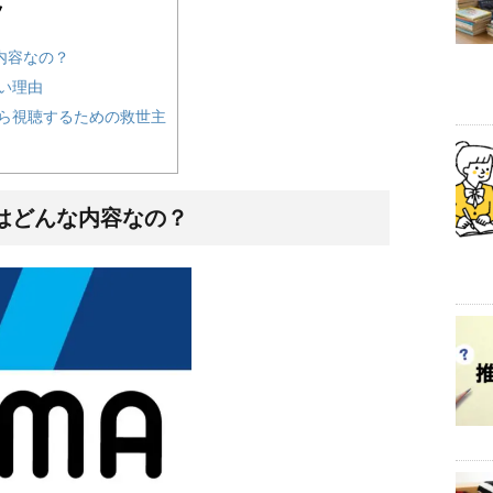
ツ
な内容なの？
い理由
から視聴するための救世主
ラはどんな内容なの？