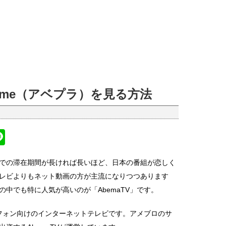
rime（アベプラ）を見る方法
Li
n
での滞在期間が長ければ長いほど、日本の番組が恋しく
k
e
レビよりもネット動画の方が主流になりつつあります
中でも特に人気が高いのが「AbemaTV」です。
フォン向けのインターネットテレビです。アメブロのサ