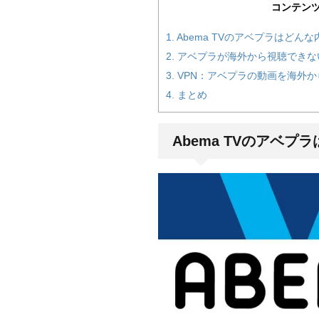
コンテン
1.
Abema TVのアベプラはどん
2.
アベプラが海外から視聴できな
3.
VPN：アベプラの動画を海外
4.
まとめ
Abema TVのアベプ