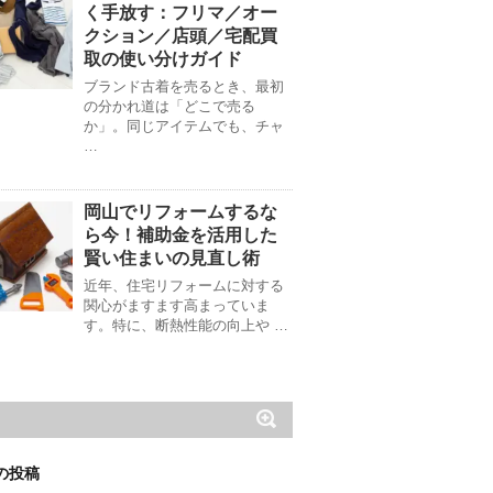
く手放す：フリマ／オー
クション／店頭／宅配買
取の使い分けガイド
ブランド古着を売るとき、最初
の分かれ道は「どこで売る
か」。同じアイテムでも、チャ
…
岡山でリフォームするな
ら今！補助金を活用した
賢い住まいの見直し術
近年、住宅リフォームに対する
関心がますます高まっていま
す。特に、断熱性能の向上や …
の投稿