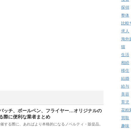
探偵
整体
比較
求人
海外
猫
生活
相続
移住
結婚
給与
美容
育児
花粉
バッチ、ボールペン、フライヤー…オリジナルの
る際に便利な業者まとめ
買取
開催する際に、あればより本格的になるノベルティ・販促品。
趣味