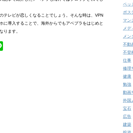
ペッ
ポス
のテレビが恋しくなることでしょう。そんな時は、VPN
マン
ホに導入することで、海外からでもアベプラをはじめと
メデ
なります。
メン
Li
不動
不登
n
仕事
k
e
修理
健康
勉強
動画
外国
宝石
広告
建築
投資