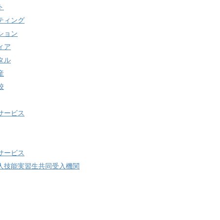
ト
ティング
ション
ィア
タル
産
校
サービス
サービス
人技能実習生共同受入機関