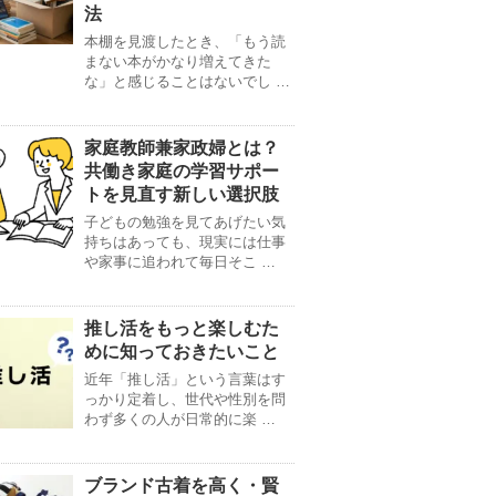
法
本棚を見渡したとき、「もう読
まない本がかなり増えてきた
な」と感じることはないでし …
家庭教師兼家政婦とは？
共働き家庭の学習サポー
トを見直す新しい選択肢
子どもの勉強を見てあげたい気
持ちはあっても、現実には仕事
や家事に追われて毎日そこ …
推し活をもっと楽しむた
めに知っておきたいこと
近年「推し活」という言葉はす
っかり定着し、世代や性別を問
わず多くの人が日常的に楽 …
ブランド古着を高く・賢