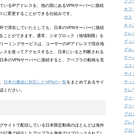
アプ
ているIPアドレスを、他の国にあるVPNサーバーに接続
オフ
レスに変更することができる仕組みです。
ガス
キャ
海外で滞在していたとしても、日本のVPNサーバーに接続
クレ
することができます。通常、ジオブロック（地域制限）を
グッ
トリーミングサービスは、ユーザーのIPアドレスで現在地
グル
ドレスを使ってアクセスすると、日本にいると判断される
ゲー
日本のVPNサーバーに接続すると、アベプラの動画を見
コス
サイ
サッ
、
日本の番組に対応したVPNの一覧
をまとめてあるサイ
テレ
認ください。
ファ
フリ
ブロ
プレ
グサイトで配信している日本限定動画のほとんどは海外
プロ
の記事で紹介したアベプラも海外ではブロックされてし