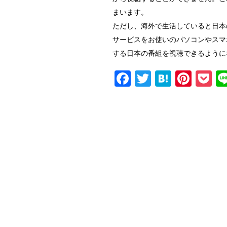
まいます。
ただし、海外で生活していると日本
サービスをお使いのパソコンやスマ
する日本の番組を視聴できるように
F
T
H
Pi
P
a
wi
at
nt
o
c
tt
e
er
c
e
er
n
e
et
b
a
st
o
o
k