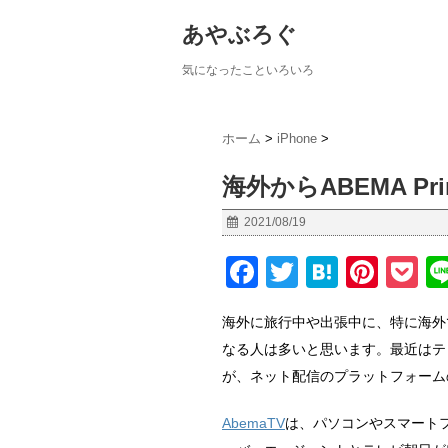
あやぶろぐ
気になったこといろいろ
ホーム
>
iPhone
>
海外からABEMA P
2021/08/19
F
T
H
Pi
P
a
wi
at
nt
o
海外に旅行中や出張中に、特に海外
c
tt
e
er
c
なる人は多いと思います。最近はテ
e
er
n
e
et
が、ネット配信のプラットフォームの
b
a
st
o
AbemaTV
は、パソコンやスマート