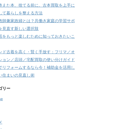
終えた本、捨てる前に。古本買取を上手に
して暮らしを整える方法
教師兼家政婦とは？共働き家庭の学習サポ
を見直す新しい選択肢
活をもっと楽しむために知っておきたいこ
ンド古着を高く・賢く手放す：フリマ／オ
ション／店頭／宅配買取の使い分けガイド
でリフォームするなら今！補助金を活用し
い住まいの見直し術
ゴリー
ne
メ