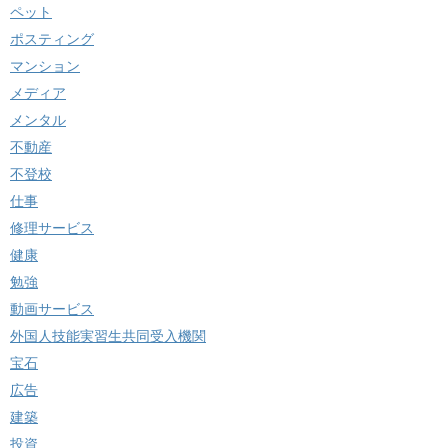
ペット
ポスティング
マンション
メディア
メンタル
不動産
不登校
仕事
修理サービス
健康
勉強
動画サービス
外国人技能実習生共同受入機関
宝石
広告
建築
投資