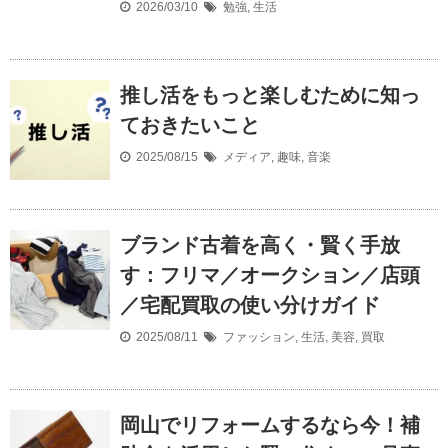
2026/03/10
勉強
,
生活
推し活をもっと楽しむために知っ
ておきたいこと
2025/08/15
メディア
,
趣味
,
音楽
ブランド古着を高く・賢く手放
す：フリマ／オークション／店頭
／宅配買取の使い分けガイド
2025/08/11
ファッション
,
生活
,
美容
,
買取
岡山でリフォームするなら今！補