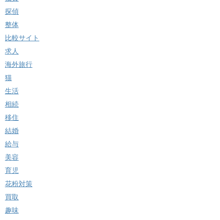
探偵
整体
比較サイト
求人
海外旅行
猫
生活
相続
移住
結婚
給与
美容
育児
花粉対策
買取
趣味