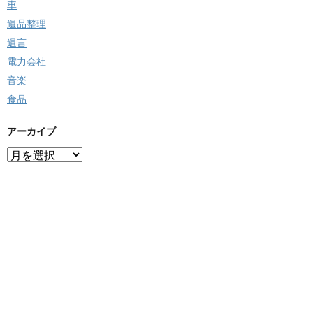
車
遺品整理
遺言
電力会社
音楽
食品
アーカイブ
ア
ー
カ
イ
ブ