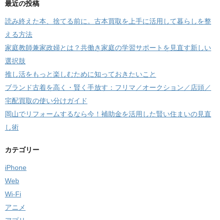
最近の投稿
読み終えた本、捨てる前に。古本買取を上手に活用して暮らしを整
える方法
家庭教師兼家政婦とは？共働き家庭の学習サポートを見直す新しい
選択肢
推し活をもっと楽しむために知っておきたいこと
ブランド古着を高く・賢く手放す：フリマ／オークション／店頭／
宅配買取の使い分けガイド
岡山でリフォームするなら今！補助金を活用した賢い住まいの見直
し術
カテゴリー
iPhone
Web
Wi-Fi
アニメ