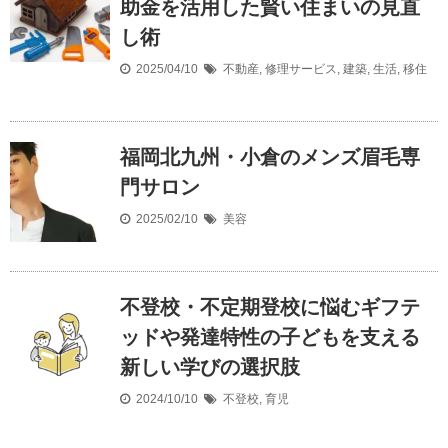
助金を活用した賢い住まいの見直
し術
2025/04/10
不動産
,
修理サービス
,
建築
,
生活
,
移住
福岡北九州・小倉のメンズ眉毛専
門サロン
2025/02/10
美容
不登校・不定期登校に悩むギフテ
ッドや発達特性の子どもを支える
新しい学びの選択肢
2024/10/10
不登校
,
育児